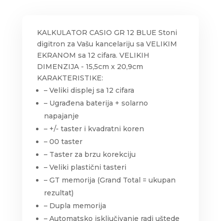
KALKULATOR CASIO GR 12 BLUE Stoni
digitron za Vašu kancelariju sa VELIKIM
EKRANOM sa 12 cifara. VELIKIH
DIMENZIJA - 15,5cm x 20,9cm
KARAKTERISTIKE:
– Veliki displej sa 12 cifara
– Ugrađena baterija + solarno
napajanje
– +/- taster i kvadratni koren
– 00 taster
– Taster za brzu korekciju
– Veliki plastični tasteri
– GT memorija (Grand Total = ukupan
rezultat)
– Dupla memorija
– Automatsko isključivanje radi uštede