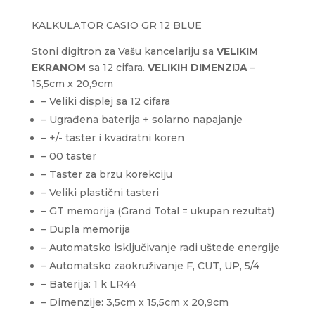
KALKULATOR CASIO GR 12 BLUE
Stoni digitron za Vašu kancelariju sa
VELIKIM
EKRANOM
sa 12 cifara.
VELIKIH DIMENZIJA
–
15,5cm x 20,9cm
– Veliki displej sa 12 cifara
– Ugrađena baterija + solarno napajanje
– +/- taster i kvadratni koren
– 00 taster
– Taster za brzu korekciju
– Veliki plastični tasteri
– GT memorija (Grand Total = ukupan rezultat)
– Dupla memorija
– Automatsko isključivanje radi uštede energije
– Automatsko zaokruživanje F, CUT, UP, 5/4
– Baterija: 1 k LR44
– Dimenzije: 3,5cm x 15,5cm x 20,9cm