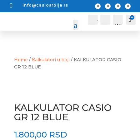

info@casiosrbija.rs
0
A
P
Car
0
c
r
Wis
c
e
o
t
hlis
u
r
t -
n
a
t
g
a
Home
/
Kalkulatori u boji
/ KALKULATOR CASIO
GR 12 BLUE
KALKULATOR CASIO
GR 12 BLUE
1.800,00
RSD