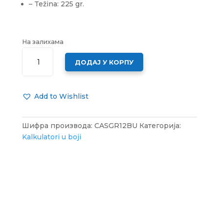
– Težina: 225 gr.
На залихама
KALKULATOR
ДОДАЈ У КОРПУ
CASIO
GR
12
Add to Wishlist
BLUE
КОЛИЧИНА
Шифра производа:
CASGR12BU
Категорија:
Kalkulatori u boji