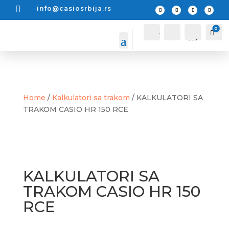

info@casiosrbija.rs
0
A
P
Car
0
c
r
Wis
c
e
o
t
hlis
u
r
t -
n
a
t
g
a
Home
/
Kalkulatori sa trakom
/ KALKULATORI SA
TRAKOM CASIO HR 150 RCE
KALKULATORI SA
TRAKOM CASIO HR 150
RCE