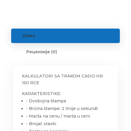
Опис
Рецензије (0)
KALKULATORI SA TRAKOM CASIO HR
150 RCE
KARAKTERISTIKE:
- Dvobojna štampa
- Brzina štampe: 2 linije u sekundi
- Marža na cenu / marža u ceni
- Brojač stavki