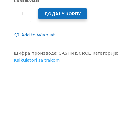
На залихама
KALKULATORI
ДОДАЈ У КОРПУ
SA
TRAKOM
CASIO
Add to Wishlist
HR
150
RCE
Шифра производа:
CASHR150RCE
Категорија:
КОЛИЧИНА
Kalkulatori sa trakom