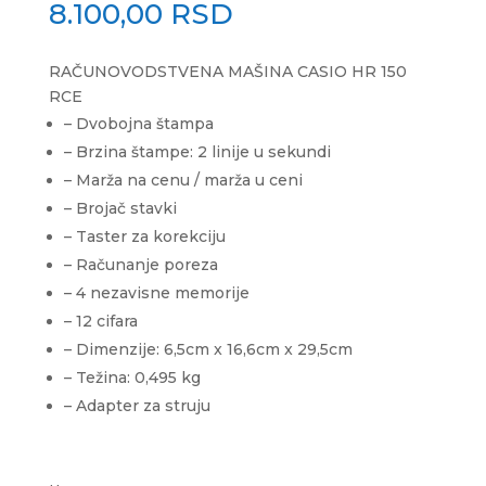
8.100,00
RSD
RAČUNOVODSTVENA MAŠINA CASIO HR 150
RCE
– Dvobojna štampa
– Brzina štampe: 2 linije u sekundi
– Marža na cenu / marža u ceni
– Brojač stavki
– Taster za korekciju
– Računanje poreza
– 4 nezavisne memorije
– 12 cifara
– Dimenzije: 6,5cm x 16,6cm x 29,5cm
– Težina: 0,495 kg
– Adapter za struju