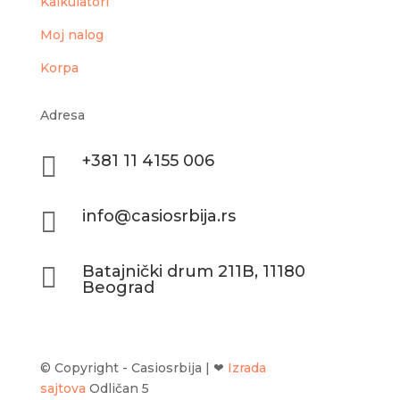
Kalkulatori
Moj nalog
Korpa
Adresa

+381 11 4155 006

info@casiosrbija.rs

Batajnički drum 211B, 11180
Beograd
© Copyright - Casiosrbija | ❤
Izrada
sajtova
Odličan 5