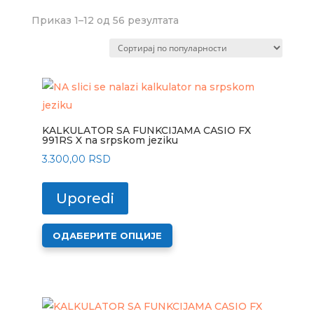
Сортирано
Приказ 1–12 од 56 резултата
по
популарности
KALKULATOR SA FUNKCIJAMA CASIO FX
991RS X na srpskom jeziku
3.300,00
RSD
Uporedi
Овај
ОДАБЕРИТЕ ОПЦИЈЕ
производ
има
више
варијанти.