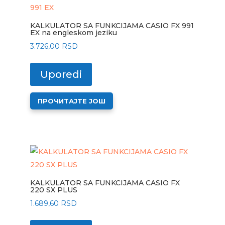
Опције
могу
KALKULATOR SA FUNKCIJAMA CASIO FX 991
бити
EX na engleskom jeziku
изабране
3.726,00
RSD
на
страници
Uporedi
производа.
ПРОЧИТАЈТЕ ЈОШ
KALKULATOR SA FUNKCIJAMA CASIO FX
220 SX PLUS
1.689,60
RSD